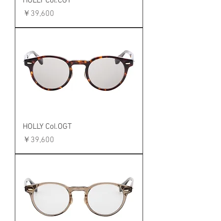
HOLLY Col.CGY
価格
￥39,600
HOLLY Col.OGT
価格
￥39,600