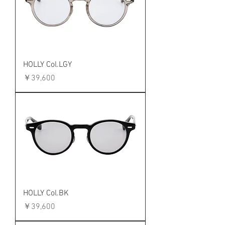
HOLLY Col.LGY
価格
￥39,600
HOLLY Col.BK
価格
￥39,600