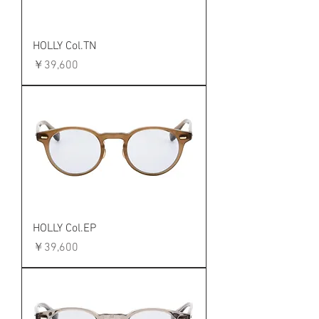
HOLLY Col.TN
価格
￥39,600
HOLLY Col.EP
価格
￥39,600