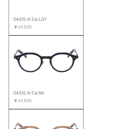
OASIS III Col.LGY
価格
￥49,500
OASIS III Col.NV
価格
￥49,500