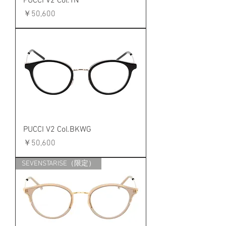
PUCCI V2 Col.TN
価格
￥50,600
PUCCI V2 Col.BKWG
価格
￥50,600
SEVENSTARISE（限定）