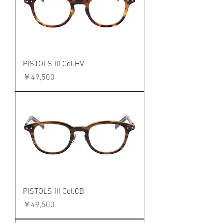
PISTOLS III Col.HV
価格
￥49,500
PISTOLS III Col.CB
価格
￥49,500