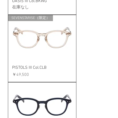
OASIS III Col.BKWG
在庫なし
SEVENSTARISE（限定）
PISTOLS III Col.CLB
価格
￥49,500