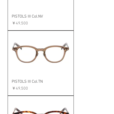
PISTOLS III Col.NV
価格
￥49,500
PISTOLS III Col.TN
価格
￥49,500