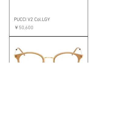
PUCCI V2 Col.LGY
価格
￥50,600
PUCCI V2 Col.EP
価格
￥50,600