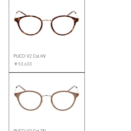
PUCCI V2 Col.HV
価格
￥50,600