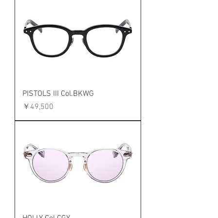
PISTOLS III Col.BKWG
価格
￥49,500