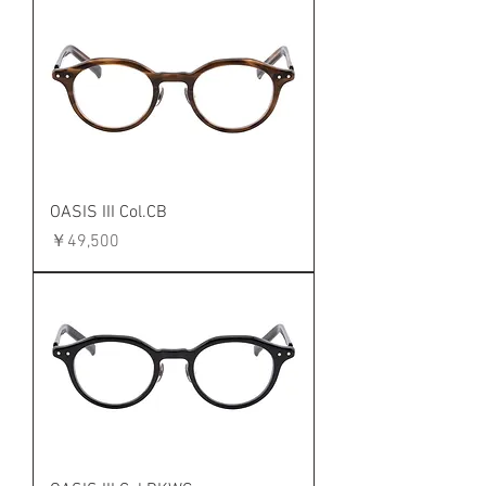
OASIS III Col.CB
価格
￥49,500