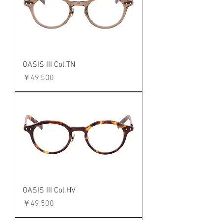
OASIS III Col.TN
価格
￥49,500
OASIS III Col.HV
価格
￥49,500