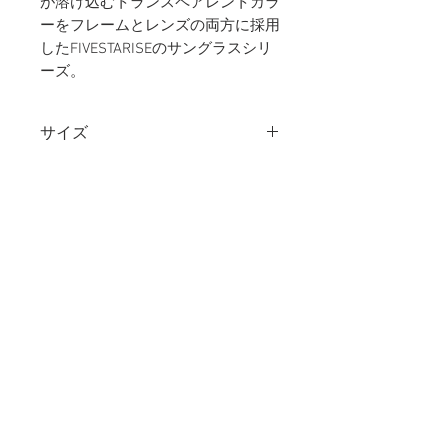
が溶け込むトランスペアレントカラ
ーをフレームとレンズの両方に採用
したFIVESTARISEのサングラスシリ
ーズ。
サイズ
47□22-145 ／ レンズ幅：
素材：フロント / モダン
46mm ブリッジ幅：23mm テン
プル長さ：145mm レンズ高
アセテート
素材：クリングス
さ：41.5mm
Ti
重量：
33.0g
カラー：
タン / ゴールド