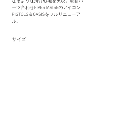
なるような掛け心地を実現。最新パ
ーツ合わせFIVESTARISEのアイコン
PISTOLS＆OASISをフルリニューア
ル。
サイズ
47□22-145 ／ レンズ幅：
素材：フロント / モダン
46.0mm ブリッジ幅：23mm テ
ンプル長さ：145mm レンズ高
アセテート
素材：クリングス
さ：39.5mm
Ti
素材：パッド
Ti
重量：
24.0g
カラー：
タン / サニーゴールド