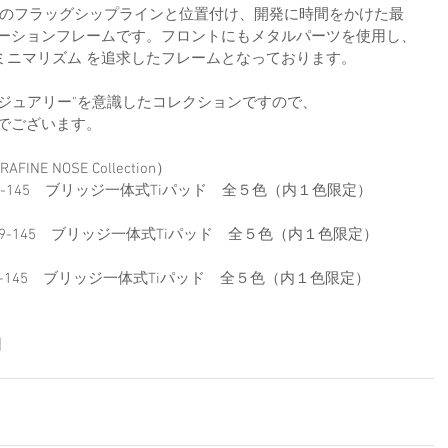
RISEのフラッグシップラインと位置付け、開発に時間をかけた最
ネーションフレームです。フロントにもメタルパーツを使用し、
ミニマリズム を追求したフレームとなっております。
ジュアリー"を意識したコレクションですので、
でございます。
E NOSE Collection）
   　53-19-145　ブリッジ一体式Tiパッド　全５色（内１色限定）　
       　48-19-145　ブリッジ一体式Tiパッド　全５色（内１色限定）　
    45-19-145　ブリッジ一体式Tiパッド　全５色（内１色限定）　
日