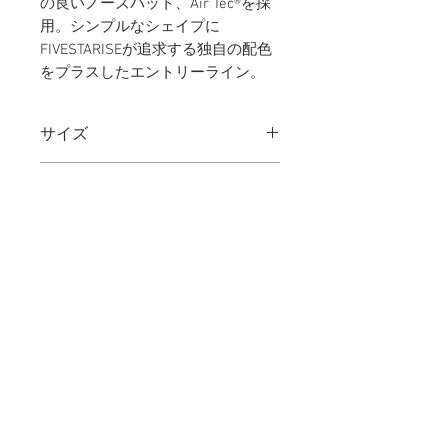
の良いノーズパット、Air Tec®を採
用。シンプルなシェイプに
FIVESTARISEが追求する独自の配色
をプラスしたエントリーライン。
サイズ
47□21-145 ／ レンズ幅：
素材：フロント / モダン
46mm ブリッジ幅：22mm テン
プル長さ：145mm レンズ高
アセテート
素材：クリングス
さ：38mm
Ti
素材：パット
Air Tec®
重量：
18.0g ＊レンズ無し
カラー：
ブラック / ゴールド