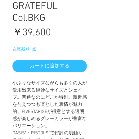
GRATEFUL
Col.BKG
価
￥39,600
格
在庫残り1点
カートに追加する
小ぶりなサイズながらも多くの人が
愛用出来る絶妙なサイズとシェイ
プ。普通なのにどこか特別。親近感
を与えつつも凛とした表情が魅力
的。FIVESTARISEが得意とする透明
感が楽しめるグレーカラーが豊富な
バリエーション。
OASIS*・PISTOLS*で好評の肌触り