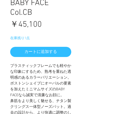
BABY FACE
Col.CB
価
￥45,100
格
在庫残り1点
カートに追加する
プラスティックフレームでも軽やか
な印象にするため、熟考を重ねた透
明感のあるカラーバリエーション。
ボストンシェイプにオーバルの要素
を加えたミニマムサイズのBABY
FACEなら誠実で清廉なお顔に。
鼻筋をより美しく魅せる、チタン製
クリングス一体型ノーズパット。過
去の設計から、より快適に調整のし