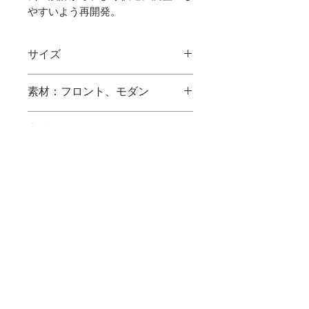
やすいよう再開発。
サイズ
45□21-145 ／ レンズ幅：
素材：フロント、モダン
44mm ブリッジ幅：22mm テン
プル長さ：145mm レンズ高
アセテート
素材：クリングス、ヨロイ
さ：36.4mm
Ti
テンプル：
βTi
重量：
9.0g ＊レンズ無し
表面処理：
無垢チタン（表面処理無し）
カラー：
カフェブラウン