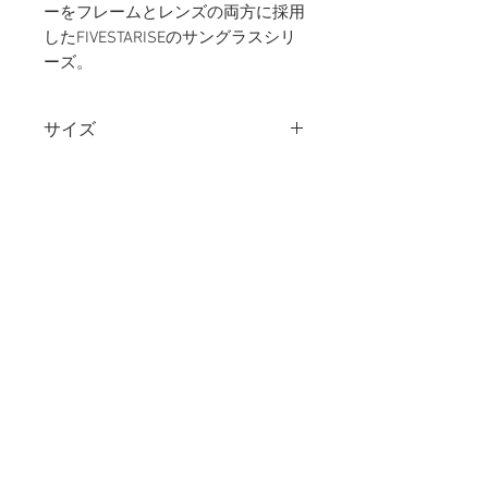
ーをフレームとレンズの両方に採用
したFIVESTARISEのサングラスシリ
ーズ。
サイズ
49□21-145 ／ レンズ幅：
素材：フロント / モダン
48mm ブリッジ幅：22mm テン
プル長さ：145mm レンズ高
アセテート
素材：クリングス
さ：40.7mm
Ti
重量：
34.0g
カラー：
クラウディーナイト／ゴールド