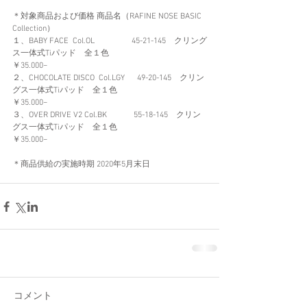
＊対象商品および価格 商品名（RAFINE NOSE BASIC 
Collection）
１、BABY FACE  Col.OL          　    45-21-145　クリング
ス一体式Tiパッド　全１色
￥35.000−　
２、CHOCOLATE DISCO  Col.LGY      49-20-145　クリン
グス一体式Tiパッド　全１色
￥35.000−　
３、OVER DRIVE V2 Col.BK             55-18-145　クリン
グス一体式Tiパッド　全１色
￥35.000−　
＊商品供給の実施時期 2020年5月末日
コメント