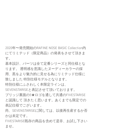
2020年〜発売開始のRAFINE NOSE BASIC Collection内
にてリミテッド（限定商品）の発表をさせて頂きま
す。
基本設計、パーツは全て定番シリーズと同仕様とな
ります。 透明感を意識したヌーディーカラーの採
用、黒をより魅力的に見せる為にリミテッド仕様に
致しました 特別仕様モデルとなります。
特別仕様にふさわしく本限定ラインは、
SEVENSTARISEと表記させて頂いております。
ブリッジ裏面の5★ロゴを通して共通のFIVESTARISE
と認識して 頂きたく思います。あくまでも限定での
表記仕様でございます。
尚、SEVENSTARISEに関しては、以後再生産するか否
かは未定です。
FIVESTARISE既存の商品を含めて是非、お試し下さい
ませ。